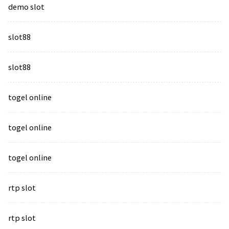
demo slot
slot88
slot88
togel online
togel online
togel online
rtp slot
rtp slot