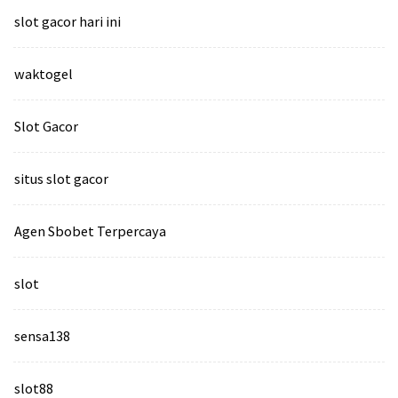
slot gacor hari ini
waktogel
Slot Gacor
situs slot gacor
Agen Sbobet Terpercaya
slot
sensa138
slot88