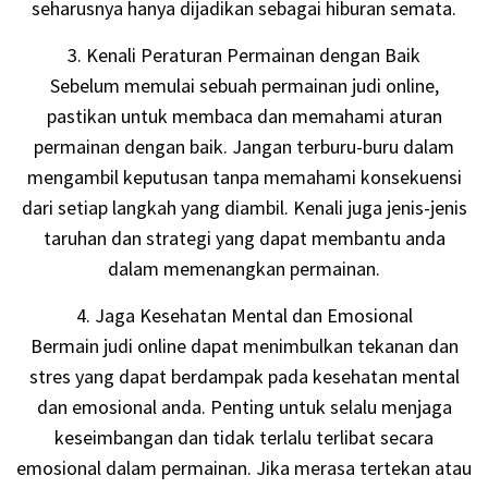
seharusnya hanya dijadikan sebagai hiburan semata.
3. Kenali Peraturan Permainan dengan Baik
Sebelum memulai sebuah permainan judi online,
pastikan untuk membaca dan memahami aturan
permainan dengan baik. Jangan terburu-buru dalam
mengambil keputusan tanpa memahami konsekuensi
dari setiap langkah yang diambil. Kenali juga jenis-jenis
taruhan dan strategi yang dapat membantu anda
dalam memenangkan permainan.
4. Jaga Kesehatan Mental dan Emosional
Bermain judi online dapat menimbulkan tekanan dan
stres yang dapat berdampak pada kesehatan mental
dan emosional anda. Penting untuk selalu menjaga
keseimbangan dan tidak terlalu terlibat secara
emosional dalam permainan. Jika merasa tertekan atau