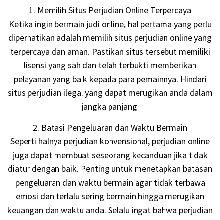
1. Memilih Situs Perjudian Online Terpercaya
Ketika ingin bermain judi online, hal pertama yang perlu
diperhatikan adalah memilih situs perjudian online yang
terpercaya dan aman. Pastikan situs tersebut memiliki
lisensi yang sah dan telah terbukti memberikan
pelayanan yang baik kepada para pemainnya. Hindari
situs perjudian ilegal yang dapat merugikan anda dalam
jangka panjang.
2. Batasi Pengeluaran dan Waktu Bermain
Seperti halnya perjudian konvensional, perjudian online
juga dapat membuat seseorang kecanduan jika tidak
diatur dengan baik. Penting untuk menetapkan batasan
pengeluaran dan waktu bermain agar tidak terbawa
emosi dan terlalu sering bermain hingga merugikan
keuangan dan waktu anda. Selalu ingat bahwa perjudian