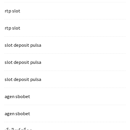
rtp slot
rtp slot
slot deposit pulsa
slot deposit pulsa
slot deposit pulsa
agen sbobet
agen sbobet