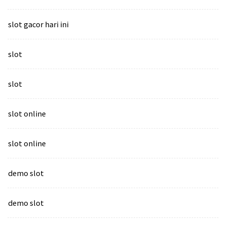
slot gacor hari ini
slot
slot
slot online
slot online
demo slot
demo slot