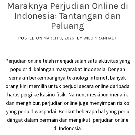
Maraknya Perjudian Online di
Indonesia: Tantangan dan
Peluang
POSTED ON
MARCH 9, 2026
BY
WILDPIRANHA17
Perjudian online telah menjadi salah satu aktivitas yang
populer di kalangan masyarakat Indonesia. Dengan
semakin berkembangnya teknologi internet, banyak
orang kini memilih untuk berjudi secara online daripada
harus pergi ke kasino fisik. Namun, meskipun menarik
dan menghibur, perjudian online juga menyimpan risiko
yang perlu diwaspadai. Berikut beberapa hal yang perlu
diingat dalam bermain dan mengikuti perjudian online
di Indonesia.