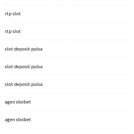
rtp slot
rtp slot
slot deposit pulsa
slot deposit pulsa
slot deposit pulsa
agen sbobet
agen sbobet