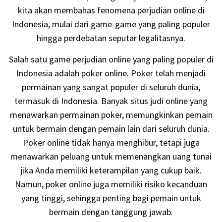
kita akan membahas fenomena perjudian online di
Indonesia, mulai dari game-game yang paling populer
hingga perdebatan seputar legalitasnya.
Salah satu game perjudian online yang paling populer di
Indonesia adalah poker online. Poker telah menjadi
permainan yang sangat populer di seluruh dunia,
termasuk di Indonesia. Banyak situs judi online yang
menawarkan permainan poker, memungkinkan pemain
untuk bermain dengan pemain lain dari seluruh dunia.
Poker online tidak hanya menghibur, tetapi juga
menawarkan peluang untuk memenangkan uang tunai
jika Anda memiliki keterampilan yang cukup baik.
Namun, poker online juga memiliki risiko kecanduan
yang tinggi, sehingga penting bagi pemain untuk
bermain dengan tanggung jawab.