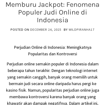
Memburu Jackpot: Fenomena
Populer Judi Online di
Indonesia
POSTED ON
DECEMBER 24, 2025
BY
WILDPIRANHA17
Perjudian Online di Indonesia: Meningkatnya
Popularitas dan Kontroversi
Perjudian online semakin populer di Indonesia dalam
beberapa tahun terakhir. Dengan teknologi internet
yang semakin canggih, banyak orang memilih untuk
bermain judi secara online daripada harus pergi ke
kasino fisik. Namun, popularitas perjudian online juga
membawa kontroversi karena banyak orang yang
khawatir akan dampak negatifnya. Dalam artikel ini,