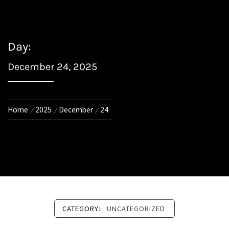
Day:
December 24, 2025
Home
2025
December
24
CATEGORY:
UNCATEGORIZED