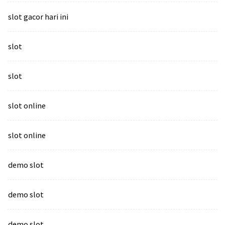
slot gacor hari ini
slot
slot
slot online
slot online
demo slot
demo slot
demo slot