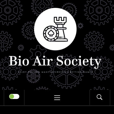
Skip
to
BIO AIR
content
SOCIETY
ENJOY PLAYING MANY
INTERESTING BETTING GAMES
PRIMARY
MENU